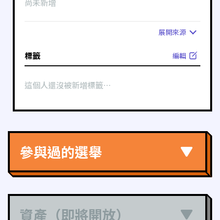
尚未新增
展開
來源
標籤
編輯
這個人還沒被新增標籤⋯
參與過的選舉
資產（即將開放）