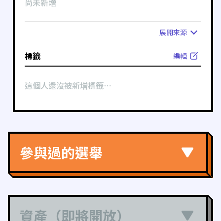
尚未新增
展開
來源
標籤
編輯
這個人還沒被新增標籤⋯
參與過的選舉
資產（即將開放）