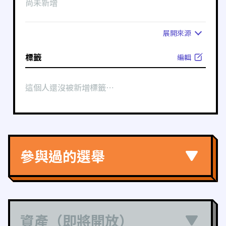
尚未新增
展開
來源
標籤
編輯
這個人還沒被新增標籤⋯
參與過的選舉
資產（即將開放）