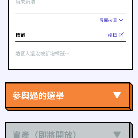
尚未新增
展開
來源
標籤
編輯
這個人還沒被新增標籤⋯
參與過的選舉
資產（即將開放）