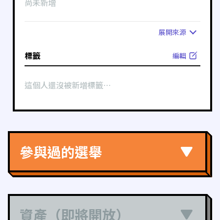
尚未新增
展開
來源
標籤
編輯
這個人還沒被新增標籤⋯
參與過的選舉
資產（即將開放）