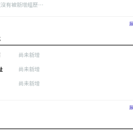
還沒有被新增經歷⋯
式
箱
尚未新增
址
尚未新增
尚未新增