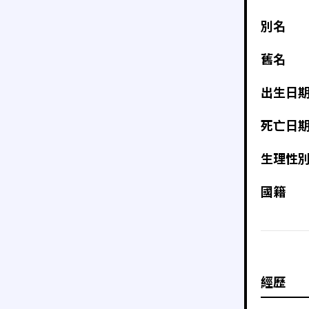
別名
舊名
出生日
死亡日
生理性
國籍
經歷