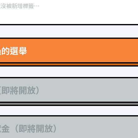
還沒被新增標籤⋯
過的選舉
（即將開放）
獻金（即將開放）