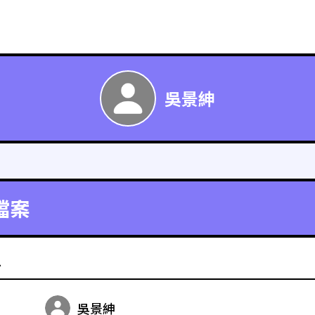
吳景紳
檔案
料
吳景紳