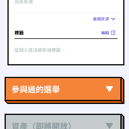
尚未新增
展開
來源
標籤
編輯
這個人還沒被新增標籤⋯
參與過的選舉
資產（即將開放）