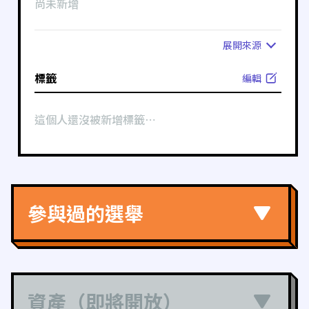
尚未新增
展開
來源
標籤
編輯
這個人還沒被新增標籤⋯
參與過的選舉
資產（即將開放）