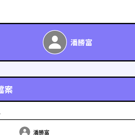
潘勝富
檔案
料
潘勝富