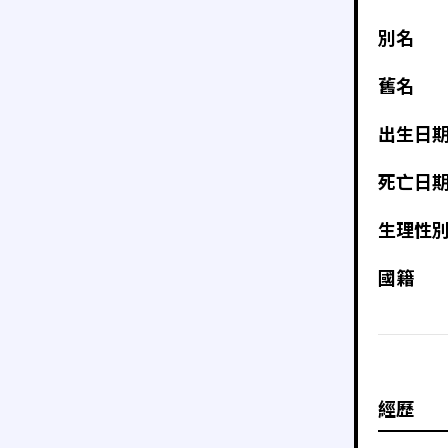
別名
舊名
出生日
死亡日
生理性
國籍
經歷