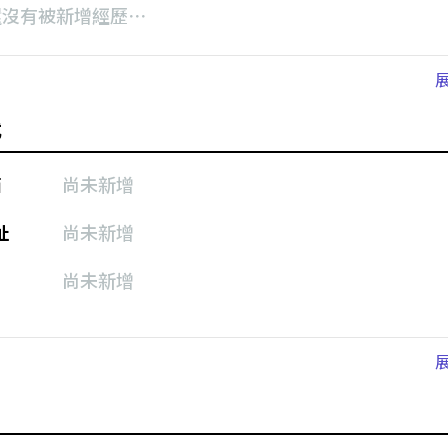
還沒有被新增經歷⋯
式
箱
尚未新增
址
尚未新增
尚未新增