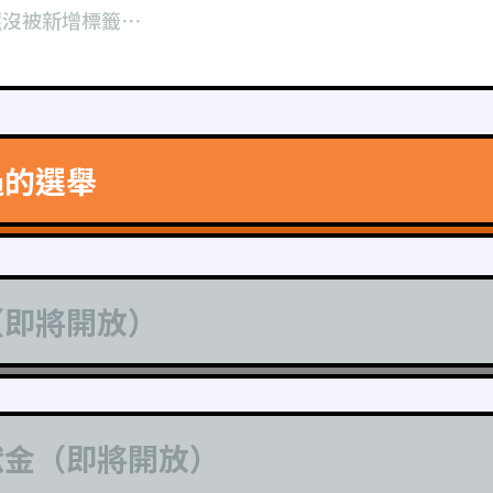
還沒被新增標籤⋯
過的選舉
（即將開放）
獻金（即將開放）