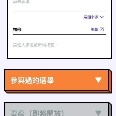
尚未新增
展開
來源
標籤
編輯
這個人還沒被新增標籤⋯
參與過的選舉
資產（即將開放）