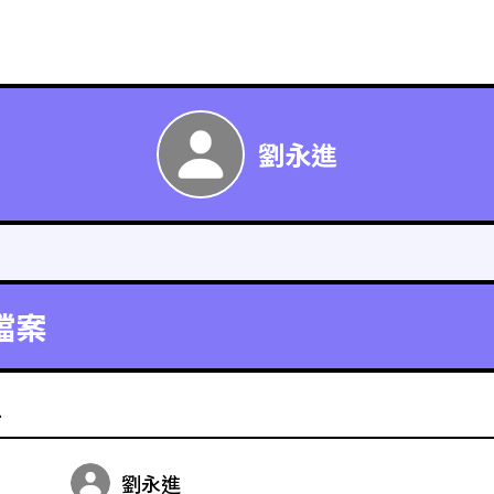
劉永進
檔案
料
劉永進