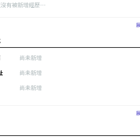
還沒有被新增經歷⋯
式
箱
尚未新增
址
尚未新增
尚未新增