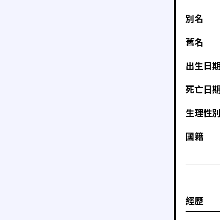
別名
舊名
出生日
死亡日
生理性
國籍
經歷