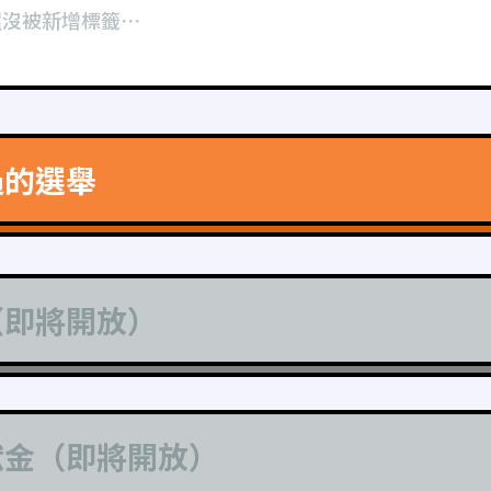
還沒被新增標籤⋯
過的選舉
（即將開放）
獻金（即將開放）