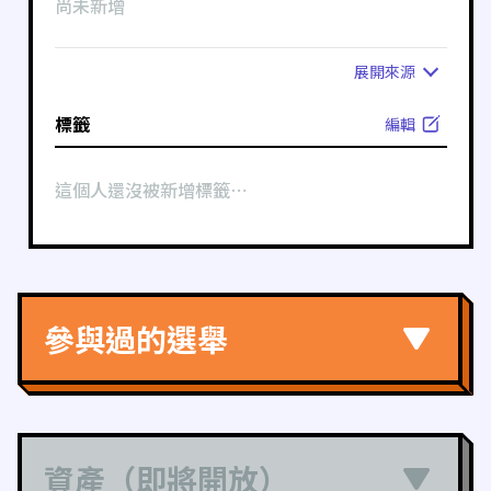
尚未新增
展開
來源
標籤
編輯
這個人還沒被新增標籤⋯
參與過的選舉
資產（即將開放）