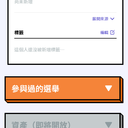
尚未新增
展開
來源
標籤
編輯
這個人還沒被新增標籤⋯
參與過的選舉
資產（即將開放）