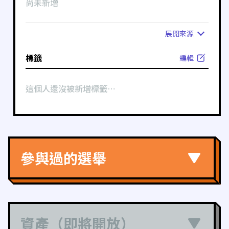
尚未新增
展開
來源
標籤
編輯
這個人還沒被新增標籤⋯
參與過的選舉
資產（即將開放）