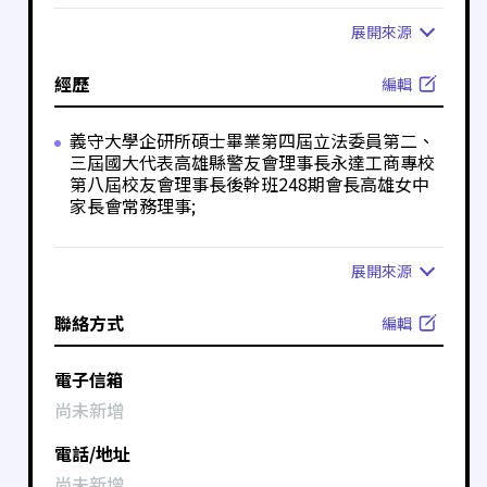
展開
來源
經歷
編輯
義守大學企研所碩士畢業第四屆立法委員第二、
三屆國大代表高雄縣警友會理事長永達工商專校
第八屆校友會理事長後幹班248期會長高雄女中
家長會常務理事;
展開
來源
聯絡方式
編輯
電子信箱
尚未新增
電話/地址
尚未新增