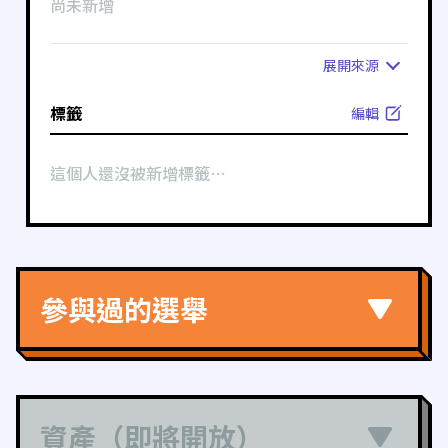
尚未新增
展開
來源
標籤
編輯
這個人還沒被新增標籤⋯
參與過的選舉
資產（即將開放）