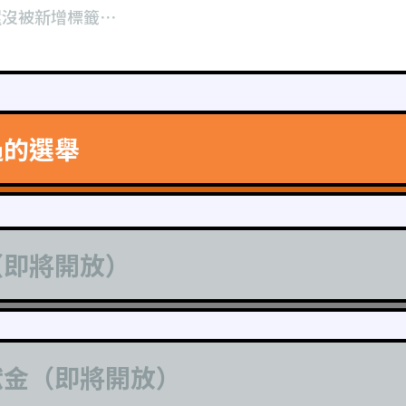
還沒被新增標籤⋯
過的選舉
（即將開放）
獻金（即將開放）