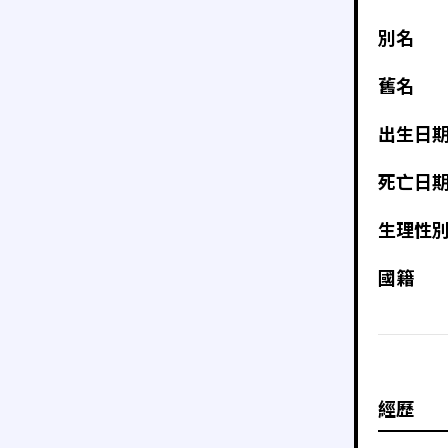
別名
舊名
出生日
死亡日
生理性
國籍
經歷