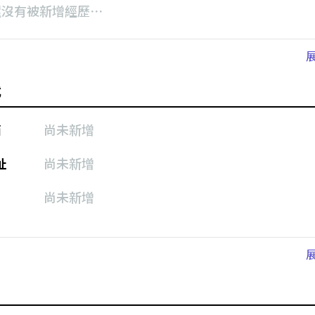
還沒有被新增經歷⋯
式
箱
尚未新增
址
尚未新增
尚未新增