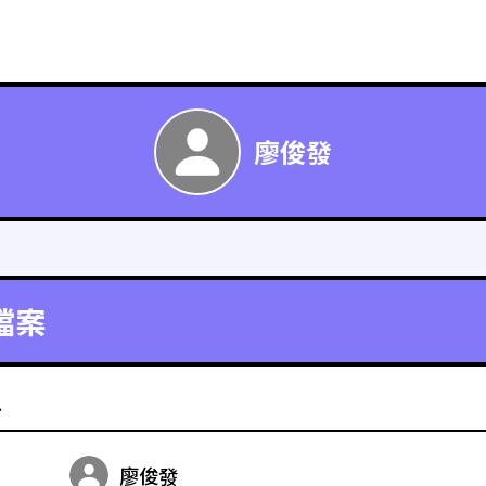
廖俊發
檔案
料
廖俊發