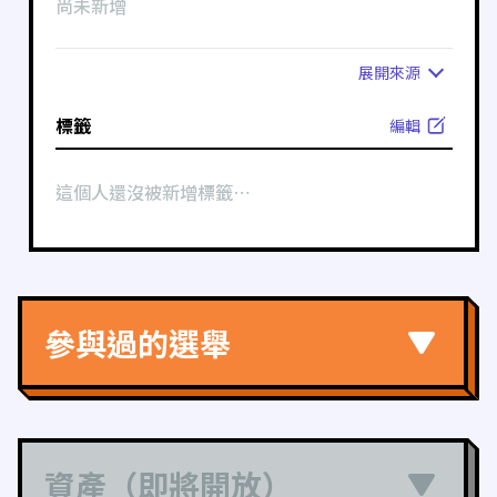
尚未新增
展開
來源
標籤
編輯
這個人還沒被新增標籤⋯
參與過的選舉
資產（即將開放）