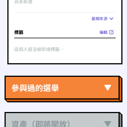
尚未新增
展開
來源
標籤
編輯
這個人還沒被新增標籤⋯
參與過的選舉
資產（即將開放）