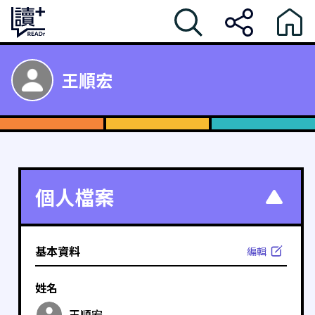
王順宏
個人檔案
基本資料
編輯
姓名
王順宏