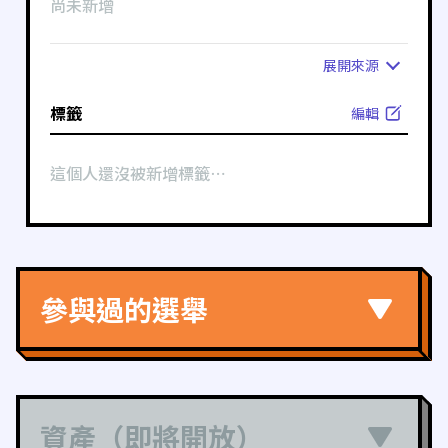
尚未新增
展開
來源
標籤
編輯
這個人還沒被新增標籤⋯
參與過的選舉
資產（即將開放）