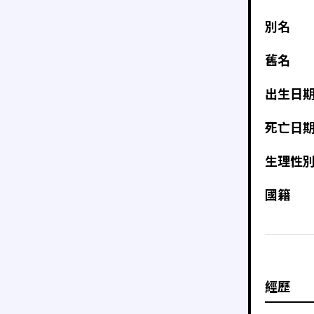
別名
舊名
出生日
死亡日
生理性
國籍
經歷