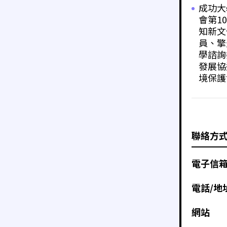
成功大
會第1
知新文
員、擎
學諮詢
發展協
境保護
聯絡方
電子信
電話/地
網站