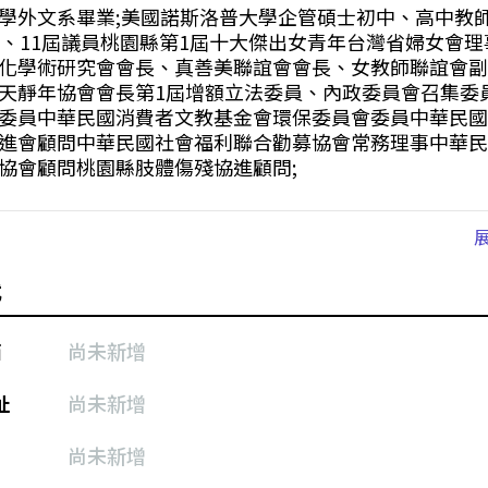
學外文系畢業;美國諾斯洛普大學企管碩士初中、高中教
0、11屆議員桃園縣第1屆十大傑出女青年台灣省婦女會
化學術研究會會長、真善美聯誼會會長、女教師聯誼會副
天靜年協會會長第1屆增額立法委員、內政委員會召集委
委員中華民國消費者文教基金會環保委員會委員中華民國
進會顧問中華民國社會福利聯合勸募協會常務理事中華民
協會顧問桃園縣肢體傷殘協進顧問;
式
箱
尚未新增
址
尚未新增
尚未新增