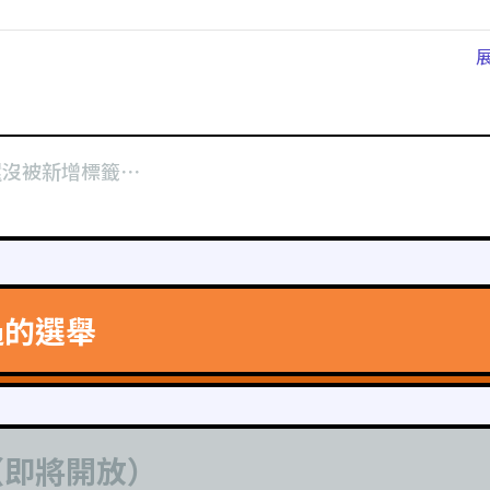
還沒被新增標籤⋯
過的選舉
（即將開放）