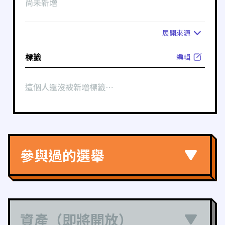
尚未新增
展開
來源
標籤
編輯
這個人還沒被新增標籤⋯
參與過的選舉
資產（即將開放）