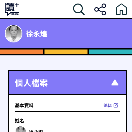
徐永煌
個人檔案
基本資料
編輯
姓名
徐永煌