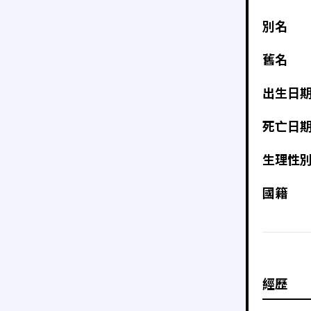
別名
舊名
出生日
死亡日
生理性
國籍
經歷