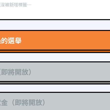
還沒被新增標籤⋯
過的選舉
（即將開放）
獻金（即將開放）