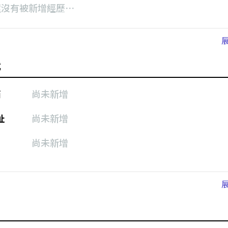
還沒有被新增經歷⋯
式
箱
尚未新增
址
尚未新增
尚未新增