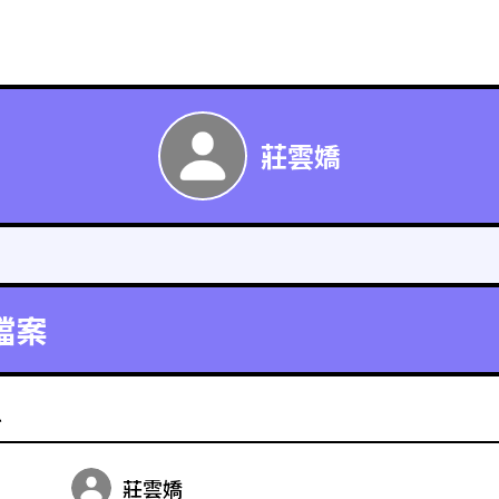
莊雲嬌
檔案
料
莊雲嬌