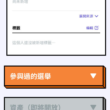
尚未新增
展開
來源
標籤
編輯
這個人還沒被新增標籤⋯
參與過的選舉
資產（即將開放）