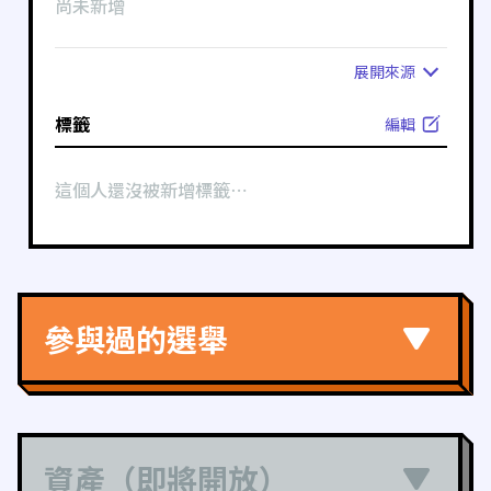
尚未新增
展開
來源
標籤
編輯
這個人還沒被新增標籤⋯
參與過的選舉
資產（即將開放）