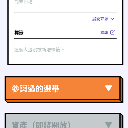
尚未新增
展開
來源
標籤
編輯
這個人還沒被新增標籤⋯
參與過的選舉
資產（即將開放）