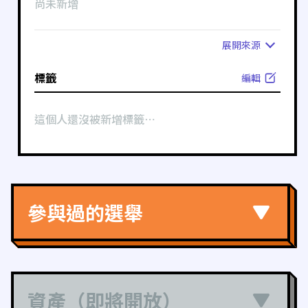
尚未新增
展開
來源
標籤
編輯
這個人還沒被新增標籤⋯
參與過的選舉
資產（即將開放）