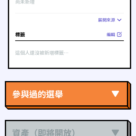
尚未新增
展開
來源
標籤
編輯
這個人還沒被新增標籤⋯
參與過的選舉
資產（即將開放）