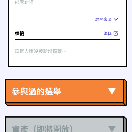
尚未新增
展開
來源
標籤
編輯
這個人還沒被新增標籤⋯
參與過的選舉
資產（即將開放）