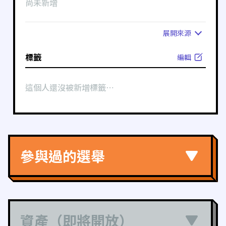
尚未新增
展開
來源
標籤
編輯
這個人還沒被新增標籤⋯
參與過的選舉
資產（即將開放）