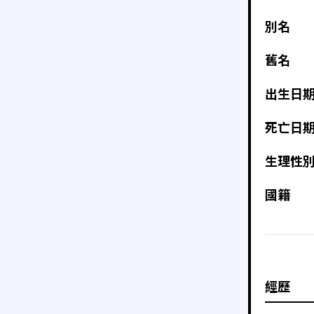
別名
舊名
出生日
死亡日
生理性
國籍
經歷