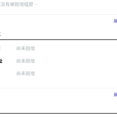
還沒有被新增經歷⋯
式
箱
尚未新增
址
尚未新增
尚未新增