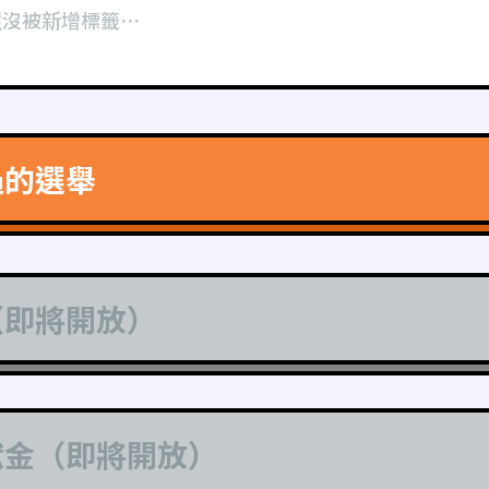
還沒被新增標籤⋯
過的選舉
（即將開放）
獻金（即將開放）