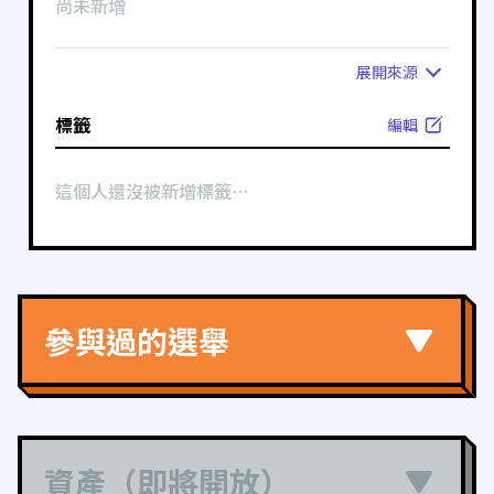
尚未新增
展開
來源
標籤
編輯
這個人還沒被新增標籤⋯
參與過的選舉
資產（即將開放）