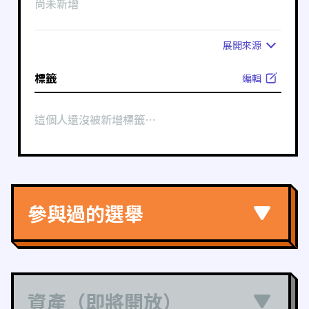
尚未新增
展開
來源
標籤
編輯
這個人還沒被新增標籤⋯
參與過的選舉
資產（即將開放）