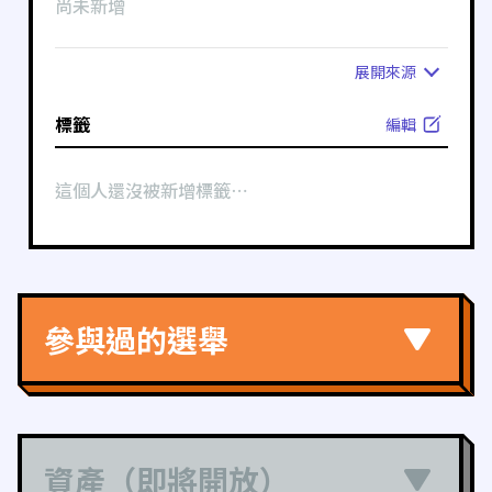
尚未新增
展開
來源
標籤
編輯
這個人還沒被新增標籤⋯
參與過的選舉
資產（即將開放）