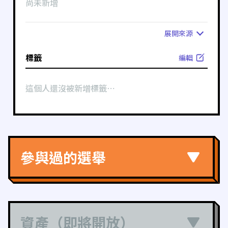
尚未新增
展開
來源
標籤
編輯
這個人還沒被新增標籤⋯
參與過的選舉
資產（即將開放）