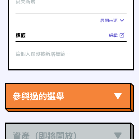
尚未新增
展開
來源
標籤
編輯
這個人還沒被新增標籤⋯
參與過的選舉
資產（即將開放）