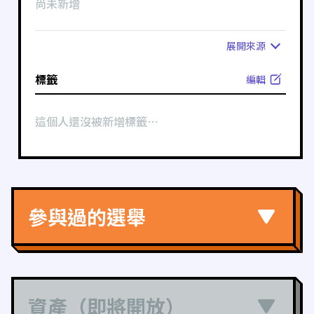
尚未新增
展開
來源
標籤
編輯
這個人還沒被新增標籤⋯
參與過的選舉
資產（即將開放）