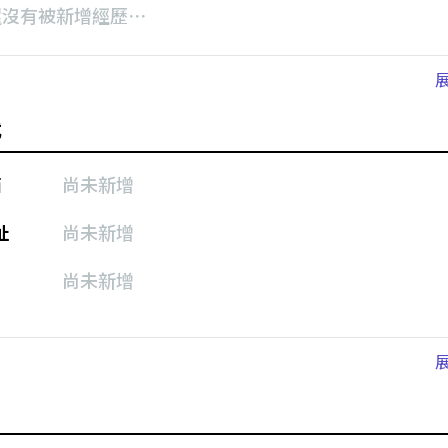
還沒有被新增經歷⋯
式
箱
尚未新增
址
尚未新增
尚未新增