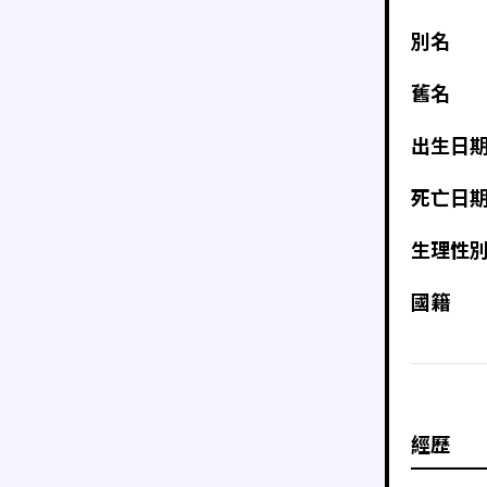
別名
舊名
出生日
死亡日
生理性
國籍
經歷