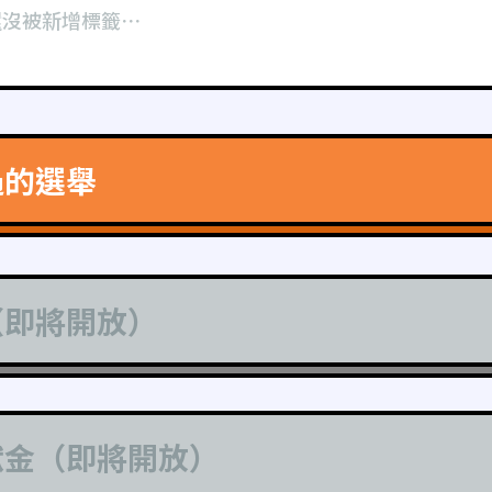
還沒被新增標籤⋯
過的選舉
（即將開放）
獻金（即將開放）