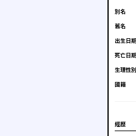
別名
舊名
出生日
死亡日
生理性
國籍
經歷