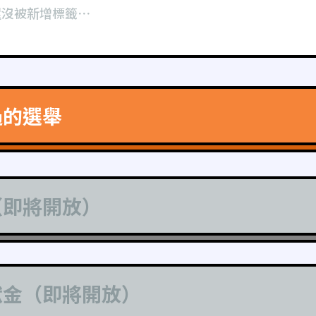
還沒被新增標籤⋯
過的選舉
（即將開放）
獻金（即將開放）