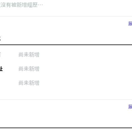
還沒有被新增經歷⋯
式
箱
尚未新增
址
尚未新增
尚未新增