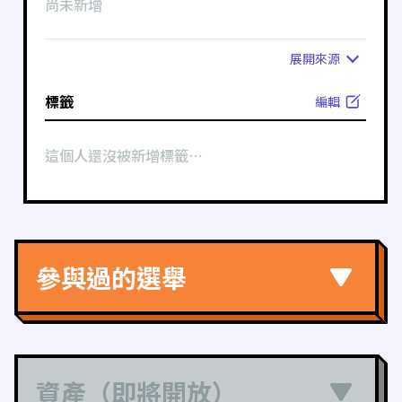
尚未新增
展開
來源
標籤
編輯
這個人還沒被新增標籤⋯
參與過的選舉
資產（即將開放）