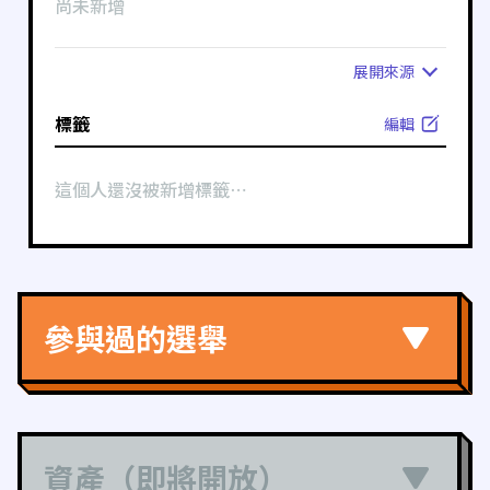
尚未新增
展開
來源
標籤
編輯
這個人還沒被新增標籤⋯
參與過的選舉
資產（即將開放）