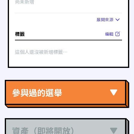
尚未新增
展開
來源
標籤
編輯
這個人還沒被新增標籤⋯
參與過的選舉
資產（即將開放）