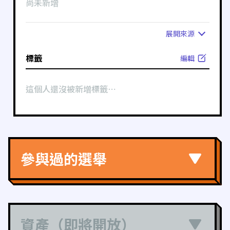
尚未新增
展開
來源
標籤
編輯
這個人還沒被新增標籤⋯
參與過的選舉
資產（即將開放）