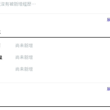
還沒有被新增經歷⋯
式
箱
尚未新增
址
尚未新增
尚未新增