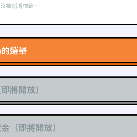
還沒被新增標籤⋯
過的選舉
（即將開放）
獻金（即將開放）