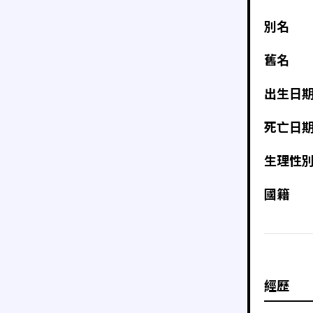
別名
舊名
出生日
死亡日
生理性
國籍
經歷