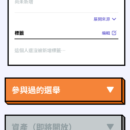
尚未新增
展開
來源
標籤
編輯
這個人還沒被新增標籤⋯
參與過的選舉
資產（即將開放）