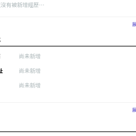
還沒有被新增經歷⋯
式
箱
尚未新增
址
尚未新增
尚未新增