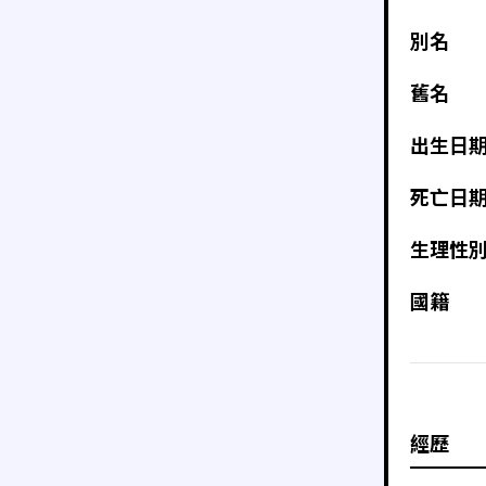
別名
舊名
出生日
死亡日
生理性
國籍
經歷