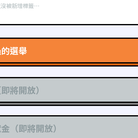
還沒被新增標籤⋯
過的選舉
（即將開放）
獻金（即將開放）