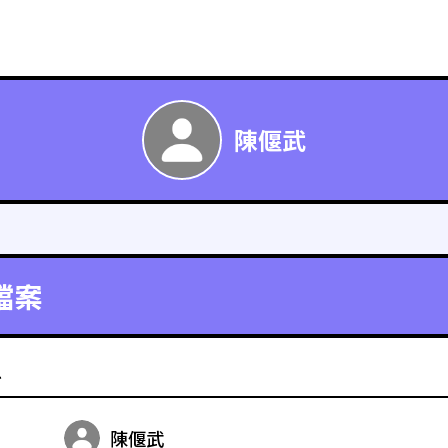
陳偃武
檔案
料
陳偃武