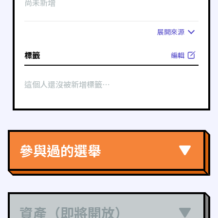
尚未新增
展開
來源
標籤
編輯
這個人還沒被新增標籤⋯
參與過的選舉
資產（即將開放）