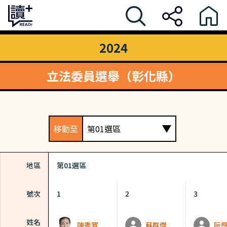
2024
立法委員選舉（彰化縣）
移動至
第01選區
地區
第01選區
號次
1
2
3
姓名
陳秀寳
蘇群傑
阮