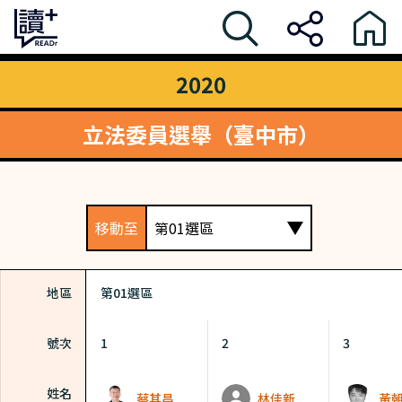
2020
立法委員選舉（臺中市）
移動至
第01選區
地區
第01選區
號次
1
2
3
姓名
蔡其昌
林佳新
黃