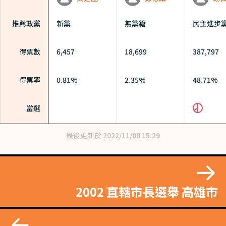
黨
推薦政黨
新黨
無黨籍
民主進步
452
得票數
6,457
18,699
387,797
97%
得票率
0.81%
2.35%
48.71%
當選
最後更新於
2022/11/08 15:29
2002 直轄市長選舉 高雄市