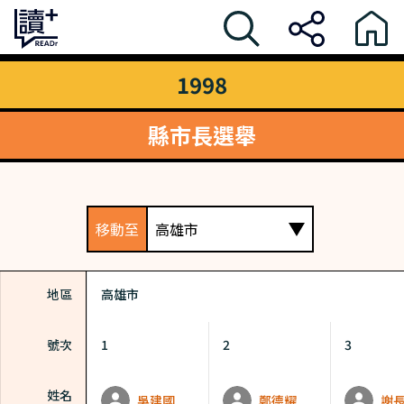
1998
縣市長選舉
移動至
高雄市
地區
高雄市
號次
1
2
3
姓名
王建煊
吳建國
鄭德耀
謝